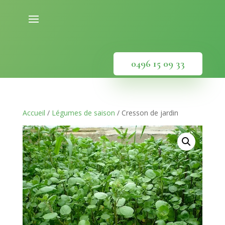
0496 15 09 33
Accueil
/
Légumes de saison
/ Cresson de jardin