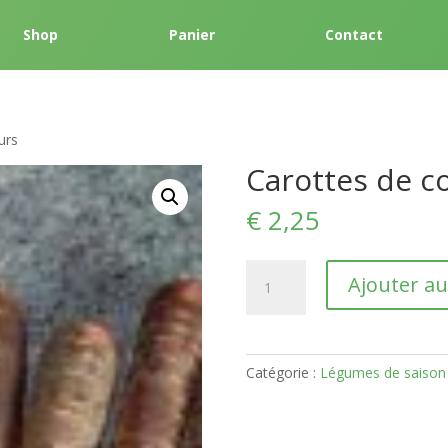
Shop
Panier
Contact
urs
Carottes de c
€
2,25
quantité
Ajouter au
de
Carottes
de
couleurs
Catégorie :
Légumes de saison