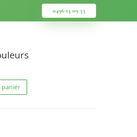
0496 15 09 33
ouleurs
 panier