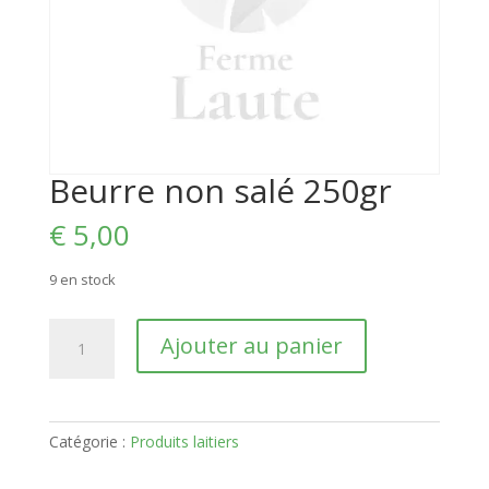
Beurre non salé 250gr
€
5,00
9 en stock
quantité
Ajouter au panier
de
Beurre
non
salé
Catégorie :
Produits laitiers
250gr